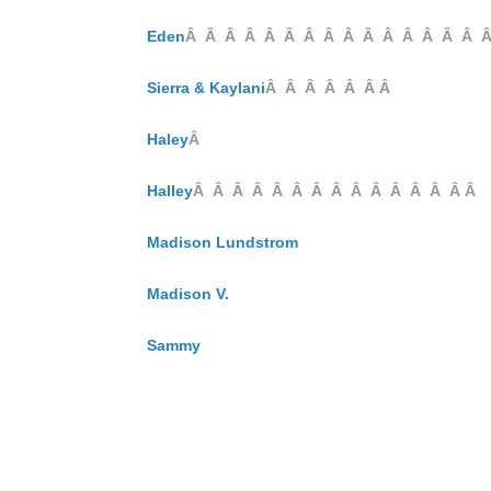
Eden
Â Â Â Â Â Â Â Â Â Â Â Â Â Â Â 
Sierra & Kaylani
Â Â Â Â Â Â Â
Haley
Â
Halley
Â Â Â Â Â Â Â Â Â Â Â Â Â Â Â
Madison Lundstrom
Madison V.
Sammy