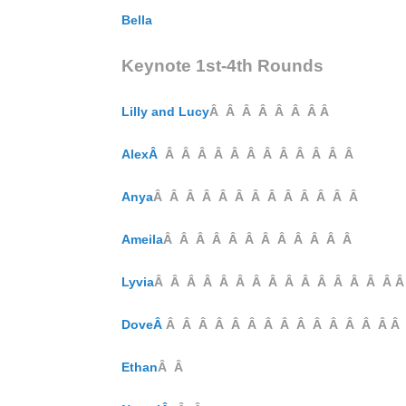
Bella
Keynote 1st-4th Rounds
Lilly and Lucy
Â Â Â Â Â Â Â Â
AlexÂ
Â Â Â Â Â Â Â Â Â Â Â Â
Anya
Â Â Â Â Â Â Â Â Â Â Â Â Â
Ameila
Â Â Â Â Â Â Â Â Â Â Â Â
Lyvia
Â Â Â Â Â Â Â Â Â Â Â Â Â Â Â 
DoveÂ
Â Â Â Â Â Â Â Â Â Â Â Â Â Â Â
Ethan
Â Â