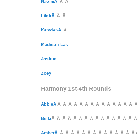
NaomiÂ
Â Â
LilahÂ
Â Â
KamdenÂ
Â
Madison Lar.
Joshua
Zoey
Harmony 1st-4th Rounds
AbbieÂ
Â Â Â Â Â Â Â Â Â Â Â Â Â Â 
Bella
Â Â Â Â Â Â Â Â Â Â Â Â Â Â Â 
AmberÂ
Â Â Â Â Â Â Â Â Â Â Â Â Â Â